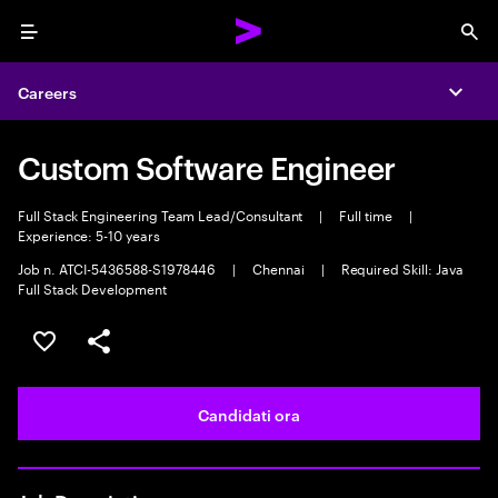
Menu
Sea
Careers
Expa
Custom Software Engineer
Full Stack Engineering Team Lead/Consultant
|
Full time
|
Experience: 5-10 years
Job n. ATCI-5436588-S1978446
|
Chennai
|
Required Skill: Java
Full Stack Development
Salva l'annuncio
Condividi l'annuncio
Candidati ora