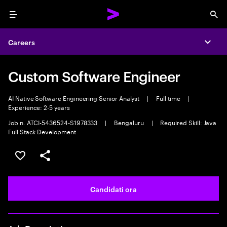
Menu
Sea
Careers
Expa
Custom Software Engineer
AI Native Software Engineering Senior Analyst
|
Full time
|
Experience: 2-5 years
Job n. ATCI-5436524-S1978333
|
Bengaluru
|
Required Skill: Java
Full Stack Development
Salva l'annuncio
Condividi l'annuncio
Candidati ora