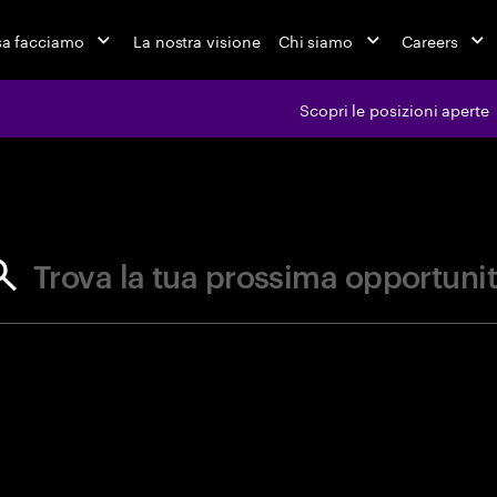
a facciamo
La nostra visione
Chi siamo
Careers
Scopri le posizioni aperte
ferte di l
Trova la tua prossima opportuni