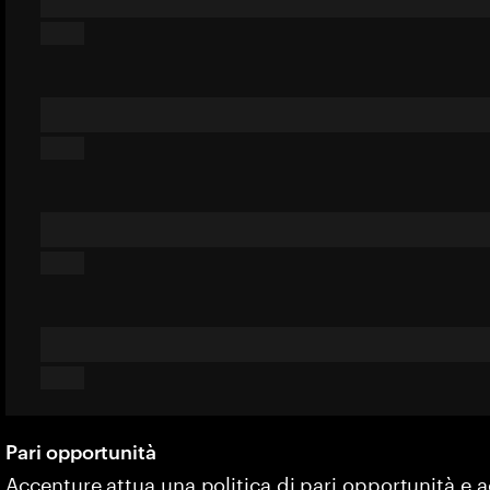
Pari opportunità
Accenture attua una politica di pari opportunità e 