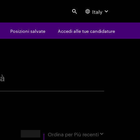
Italy
Search
Posizioni salvate
Accedi alle tue candidature
avoro
tà
Risultati
Ordina per
Più recenti