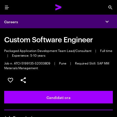
Menu
Sea
Careers
Expa
Custom Software Engineer
Packaged Application Development Team Lead/Consultant
|
Full time
|
Experience: 5-10 years
Job n. ATCI-5199135-S2003809
|
Pune
|
Required Skill: SAP MM
Materials Management
Salva l'annuncio
Condividi l'annuncio
Candidati ora