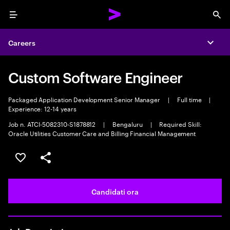
Menu
Sea
Careers
Expa
Custom Software Engineer
Packaged Application Development Senior Manager
|
Full time
|
Experience: 12-14 years
Job n. ATCI-5082310-S1878812
|
Bengaluru
|
Required Skill:
Oracle Utilities Customer Care and Billing Financial Management
Salva l'annuncio
Condividi l'annuncio
Candidati ora