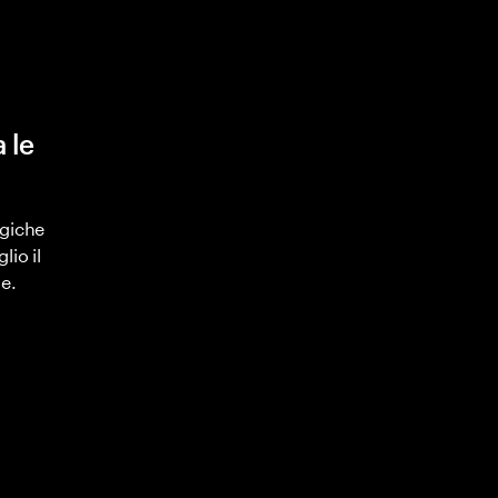
 le
ogiche
lio il
e.