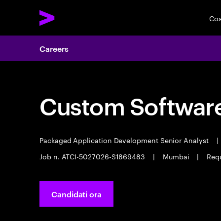
Cos
Careers
Custom Software
Packaged Application Development Senior Analyst
|
Job n. ATCI-5027026-S1869483
|
Mumbai
|
Requ
Candidati ora