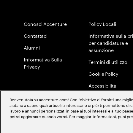
Conosci Accenture
Policy Locali
Contattaci
Informativa sulla pr
per candidatura e
Alumni
assunzione
Informativa Sulla
Termini di utilizzo
Privacy
Cookie Policy
Accessibilità
Mappa del sito
Benvenuto/a su accenture.com! Con l'obiettivo di fornirti una migliore
aiutano a capire quali articoli ti interessano di più; ti permettono di
Global Meritocracy
lavoro e annunci personalizzati in base ai tuoi interessi e al tuo pa
potrai aggiornare quando vorrai. Per maggiori informazioni, puoi pr
©
2026
Accenture. All Rights Reserved.