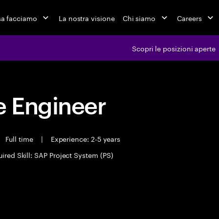
a facciamo
La nostra visione
Chi siamo
Careers
Scopri le posizioni aperte
 Engineer
Full time
|
Experience: 2-5 years
ired Skill: SAP Project System (PS)