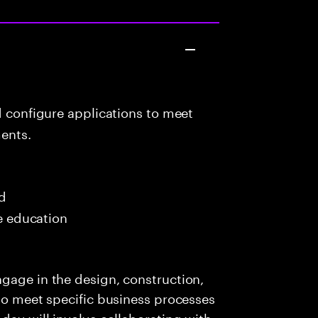
d configure applications to meet
ents.
ed
me education
gage in the design, construction,
 to meet specific business processes
day will involve collaborating with