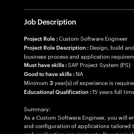
Job Description
Custom Software Engineer
Project Role :
Design, build an
Project Role Description :
business process and application requirem
SAP Project System (PS)
Must have skills :
NA
Good to have skills :
Minimum
year(s) of experience is requir
3
15 years full ti
Educational Qualification :
Summary:
As a Custom Software Engineer, you will en
and configuration of applications tailored
and application requirements. Your typical 