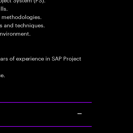
lls.
t methodologies.
ls and techniques.
 environment.
rs of experience in SAP Project
ce.