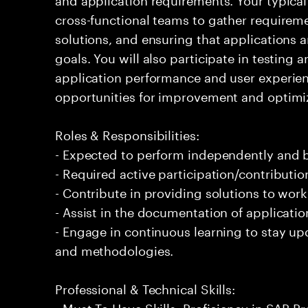
cross-functional teams to gather requirem
solutions, and ensuring that applications a
goals. You will also participate in testin
application performance and user experien
opportunities for improvement and optimiza
Roles & Responsibilities:
- Expected to perform independently and
- Required active participation/contributio
- Contribute in providing solutions to wor
- Assist in the documentation of applicatio
- Engage in continuous learning to stay up
and methodologies.
Professional & Technical Skills:
- Must To Have Skills: Proficiency in SAP P