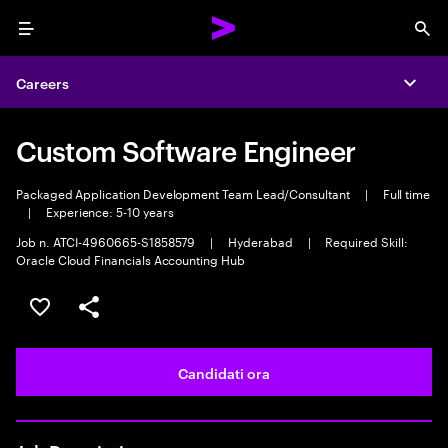
Menu
Sea
Careers
Expa
Custom Software Engineer
Packaged Application Development Team Lead/Consultant
|
Full time
|
Experience: 5-10 years
Job n. ATCI-4960665-S1858579
|
Hyderabad
|
Required Skill:
Oracle Cloud Financials Accounting Hub
Salva l'annuncio
Condividi l'annuncio
Candidati ora