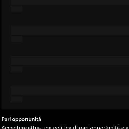
Pari opportunità
Accenture attua una politica di pari opportunità e 