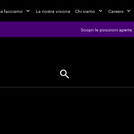
a facciamo
La nostra visione
Chi siamo
Careers
Scopri le posizioni aperte
ferte di l
Trova la tua prossima opportuni