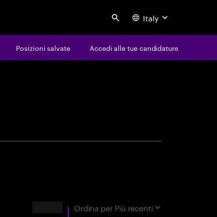
Italy
Search
Posizioni salvate
Accedi alle tue candidature
avoro
tà
Risultati
Ordina per
Più recenti