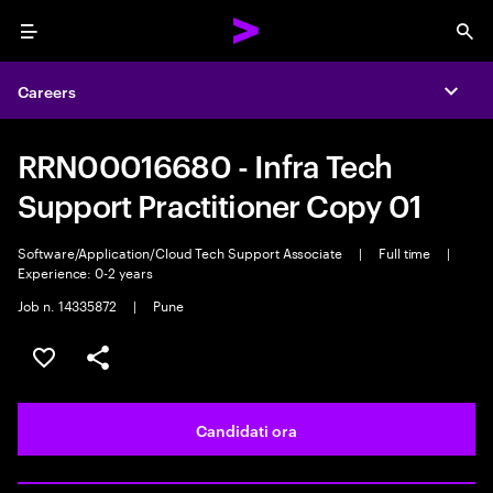
Menu
Sea
Careers
Expa
RRN00016680 - Infra Tech
Support Practitioner Copy 01
Software/Application/Cloud Tech Support Associate
|
Full time
|
Experience: 0-2 years
Job n. 14335872
|
Pune
Salva l'annuncio
Condividi l'annuncio
Candidati ora