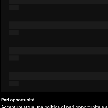
Pari opportunità
Accenture attua una politica di pari opportunità e 