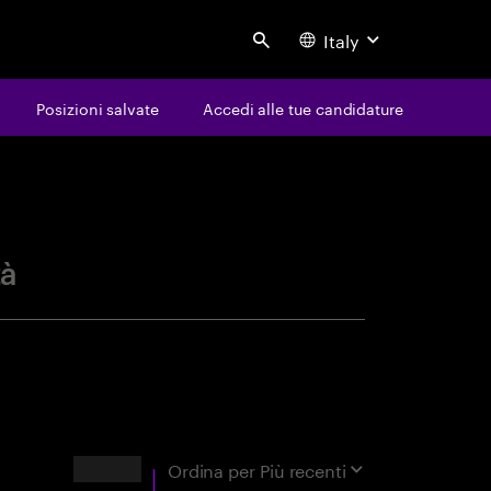
Italy
Search
Posizioni salvate
Accedi alle tue candidature
avoro
tà
Risultati
Ordina per
Più recenti