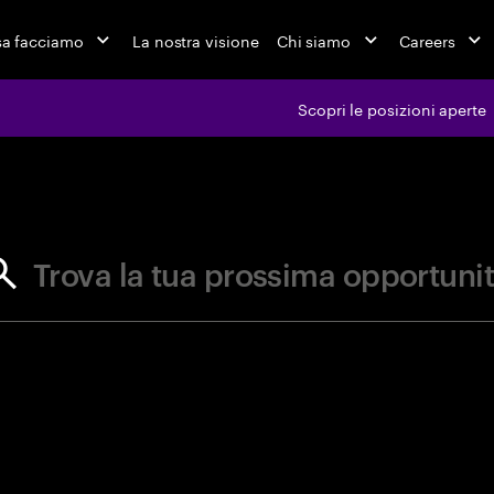
a facciamo
La nostra visione
Chi siamo
Careers
Scopri le posizioni aperte
ferte di l
Trova la tua prossima opportuni