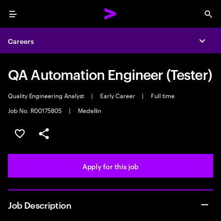
Menu
Sea
Careers
Expa
QA Automation Engineer (Tester)
Quality Engineering Analyst
|
Early Career
|
Full time
Job No. R00175805
|
Medellin
Save this job
Share this job
Apply for this job
Job Description