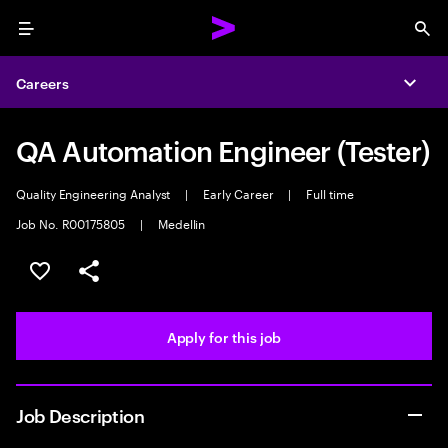
Menu
Sea
Careers
Expa
QA Automation Engineer (Tester)
Quality Engineering Analyst
|
Early Career
|
Full time
Job No. R00175805
|
Medellin
Save this job
Share this job
Apply for this job
Job Description