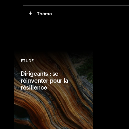
Thème
ETUDE
Dirigeants : se
réinventer pour la
résilience
Accenture prés
caractéristique
les plus résili
rapport pour le
souhaitent dév