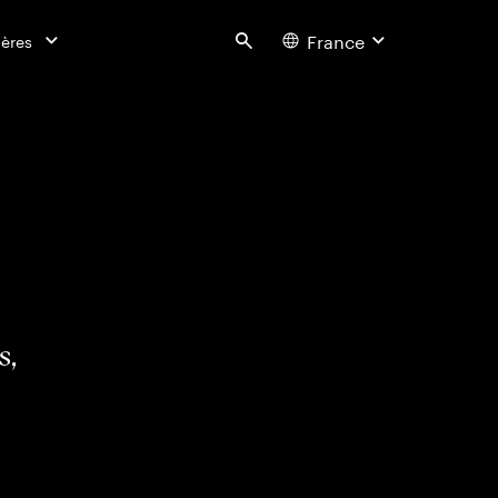
France
ières
Search
s,