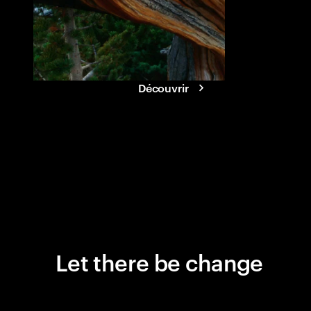
tolérance aux.
Découvrir
Let there be change