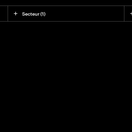
Secteur
 (1)
ente les
s des entreprises
entes et propose un
s dirigeants qui
elopper leur