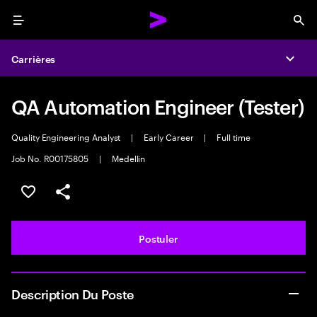
Menu
Sea
Carrières
Expa
QA Automation Engineer (Tester)
Quality Engineering Analyst
|
Early Career
|
Full time
Job No. R00175805
|
Medellin
Sélectionner pour enregistrer l'annonce
PARTAGER
Postuler
Description Du Poste