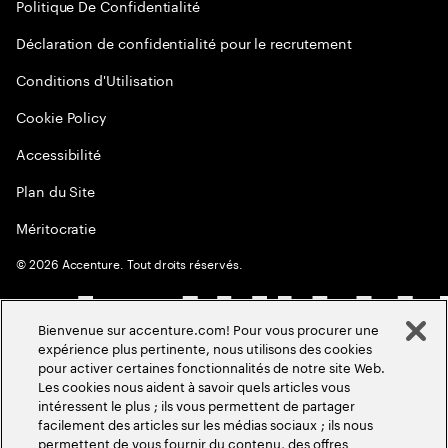
Politique De Confidentialité
Déclaration de confidentialité pour le recrutement
Conditions d'Utilisation
Cookie Policy
Accessibilité
Plan du Site
Méritocratie
©
2026
Accenture. Tout droits réservés.
Bienvenue sur accenture.com! Pour vous procurer une
expérience plus pertinente, nous utilisons des cookies
pour activer certaines fonctionnalités de notre site Web.
Les cookies nous aident à savoir quels articles vous
intéressent le plus ; ils vous permettent de partager
facilement des articles sur les médias sociaux ; ils nous
permettent de vous fournir du contenu, des offres