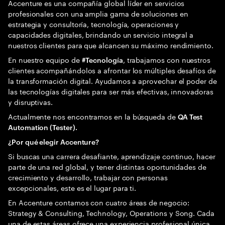
Accenture es una compañía global líder en servicios
profesionales con una amplia gama de soluciones en
estrategia y consultoría, tecnología, operaciones y
capacidades digitales, brindando un servicio integral a
nuestros clientes para que alcancen su máximo rendimiento.
En nuestro equipo de
, trabajamos con nuestros
#Tecnología
clientes acompañándolos a afrontar los múltiples desafíos de
la transformación digital. Ayudamos a aprovechar el poder de
las tecnologías digitales para ser más efectivas, innovadoras
y disruptivas.
Actualmente nos encontramos en la búsqueda de
QA Test
Automation (Tester).
¿Por qué elegir Accenture?
Si buscas una carrera desafiante, aprendizaje continuo, hacer
parte de una red global, y tener distintas oportunidades de
crecimiento y desarrollo, trabajar con personas
excepcionales, este es el lugar para ti.
En Accenture contamos con cuatro áreas de negocio:
Strategy & Consulting, Technology, Operations y Song. Cada
una de estas áreas ofrece una experiencia profesional única,