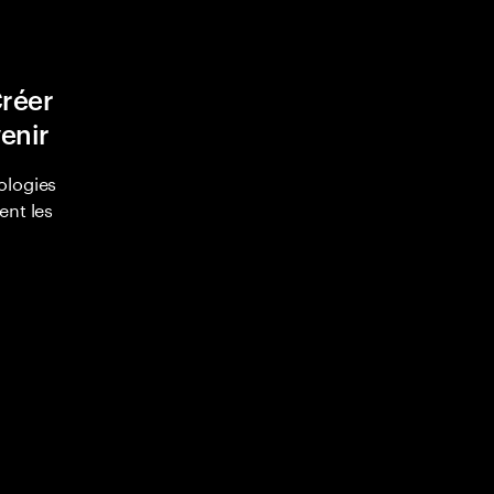
Créer
venir
ologies
ent les