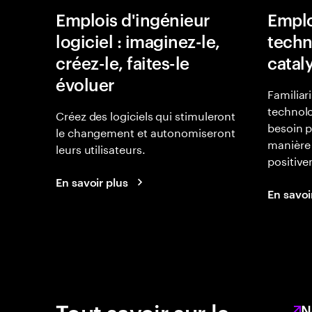
Emplois d'ingénieur
Emplo
logiciel : imaginez-le,
techn
créez-le, faites-le
catal
évoluer
Familiar
technolo
Créez des logiciels qui stimuleront
besoin p
le changement et autonomiseront
manière 
leurs utilisateurs.
positiv
En savoir plus
En savoi
Tout savoir sur le
N