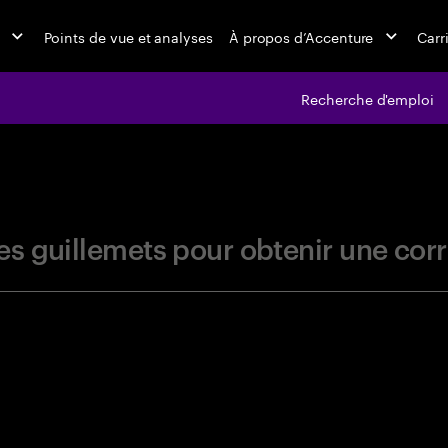
Points de vue et analyses
À propos d’Accenture
Carr
Recherche d'emploi
jobs at Ac
r les guillemets pour obtenir une c