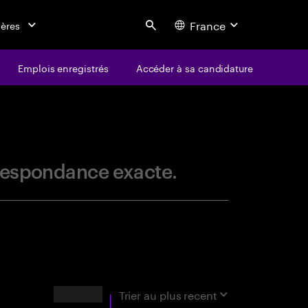
France
ières
Search
Emplois enregistrés
Accéder à sa candidature
centure
orrespondance exacte.
Résultats
Trier au
plus recent