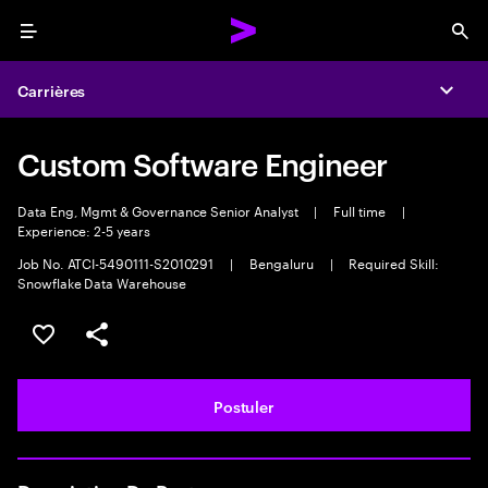
Menu
Sea
Carrières
Expa
Custom Software Engineer
Data Eng, Mgmt & Governance Senior Analyst
|
Full time
|
Experience: 2-5 years
Job No. ATCI-5490111-S2010291
|
Bengaluru
|
Required Skill:
Snowflake Data Warehouse
Sélectionner pour enregistrer l'annonce
PARTAGER
Postuler