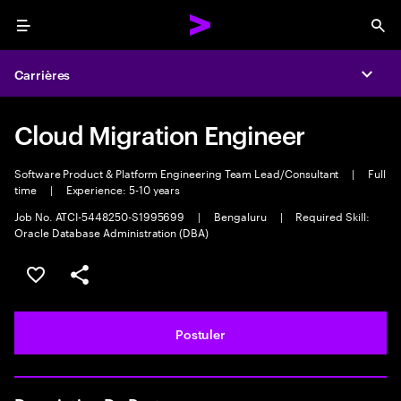
Menu
Sea
Carrières
Expa
Cloud Migration Engineer
Software Product & Platform Engineering Team Lead/Consultant
|
Full
time
|
Experience: 5-10 years
Job No. ATCI-5448250-S1995699
|
Bengaluru
|
Required Skill:
Oracle Database Administration (DBA)
Sélectionner pour enregistrer l'annonce
PARTAGER
Postuler