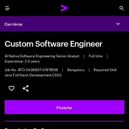
Menu
Sea
Carrières
Expa
Custom Software Engineer
AI Native Software Engineering Senior Analyst
|
Full time
|
Experience: 2-5 years
Job No. ATCI-5436907-S1978109
|
Bengaluru
|
Required Skill:
Java Full Stack Development,CSS3
Sélectionner pour enregistrer l'annonce
PARTAGER
Postuler