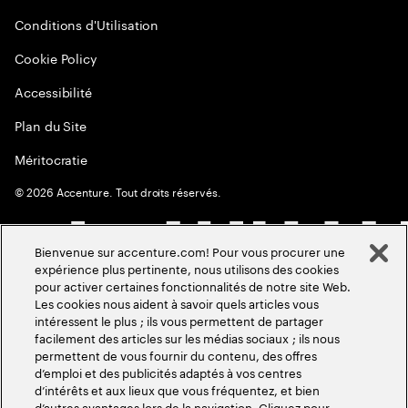
Conditions d'Utilisation
Cookie Policy
Accessibilité
Plan du Site
Méritocratie
©
2026
Accenture. Tout droits réservés.
Bienvenue sur accenture.com! Pour vous procurer une
expérience plus pertinente, nous utilisons des cookies
pour activer certaines fonctionnalités de notre site Web.
Les cookies nous aident à savoir quels articles vous
intéressent le plus ; ils vous permettent de partager
facilement des articles sur les médias sociaux ; ils nous
permettent de vous fournir du contenu, des offres
d’emploi et des publicités adaptés à vos centres
d’intérêts et aux lieux que vous fréquentez, et bien
d’autres avantages lors de la navigation. Cliquez pour