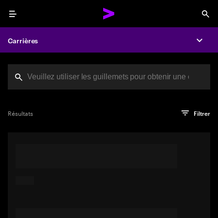
Menu
Sea
Carrières
Expa
Search jobs at Acc
Vous avez atteint la limite de caractères
Conseils de pro
Essayez de rechercher en utilisant une expression ou une
Appuyez sur Entrée pour voir les résultats de la recherche
Résultats
Filtrer
phrase décrivant votre emploi idéal. Vous pouvez également
utiliser des mots-clés entre guillemets pour trouver des
correspondances exactes.