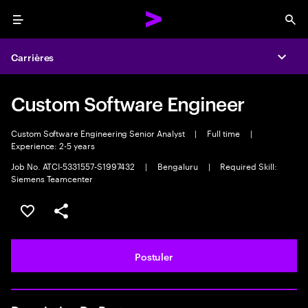
Menu
Sea
Carrières
Expa
Custom Software Engineer
Custom Software Engineering Senior Analyst
|
Full time
|
Experience: 2-5 years
Job No. ATCI-5331557-S1997432
|
Bengaluru
|
Required Skill:
Siemens Teamcenter
Sélectionner pour enregistrer l'annonce
PARTAGER
Postuler