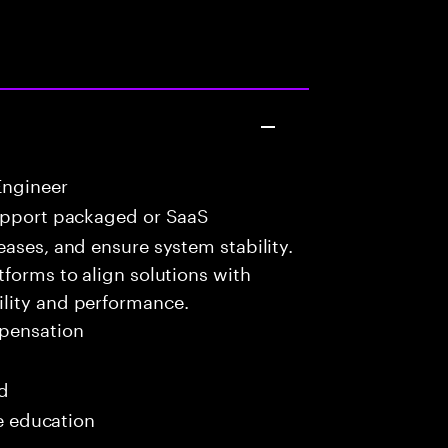
Engineer
upport packaged or SaaS
eases, and ensure system stability.
tforms to align solutions with
lity and performance.
pensation
ed
me education