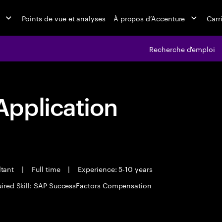
Points de vue et analyses
À propos d’Accenture
Carr
Recherche d'emploi
pplication
ltant
|
Full time
|
Experience: 5-10 years
ired Skill: SAP SuccessFactors Compensation