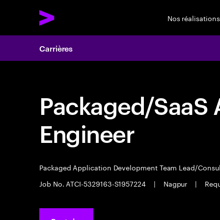
Nos réalisations
Carrières
Packaged/SaaS A
Engineer
Packaged Application Development Team Lead/Consu
Job No. ATCI-5329163-S1957224
|
Nagpur
|
Requ