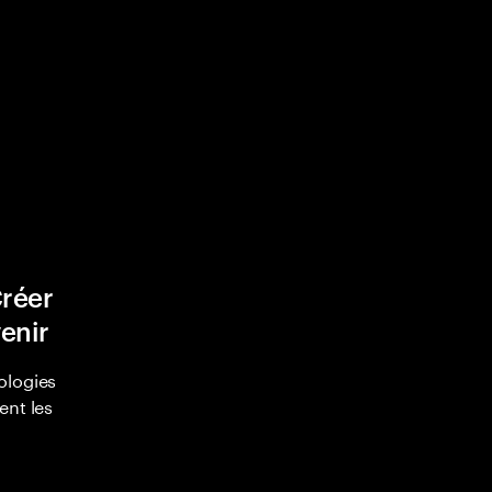
Créer
venir
ologies
ent les