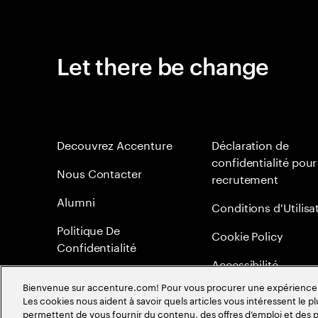
Let there be change
Decouvrez Accenture
Déclaration de
confidentialité pour
Nous Contacter
recrutement
Alumni
Conditions d'Utilisa
Politique De
Cookie Policy
Confidentialité
Accessibilité
Bienvenue sur accenture.com! Pour vous procurer une expérience plu
Plan du Site
Les cookies nous aident à savoir quels articles vous intéressent le pl
permettent de vous fournir du contenu, des offres d’emploi et des pu