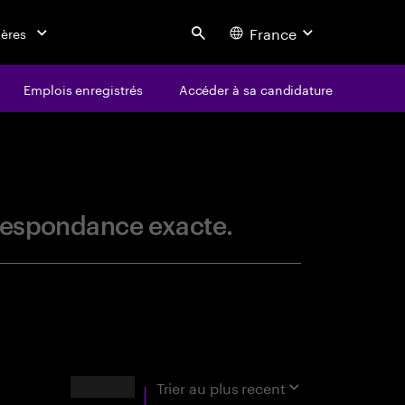
France
ières
Search
Emplois enregistrés
Accéder à sa candidature
centure
orrespondance exacte.
Résultats
Trier au
plus recent