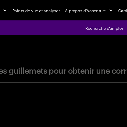
Points de vue et analyses
À propos d’Accenture
Carr
Recherche d'emploi
jobs at Ac
r les guillemets pour obtenir une c