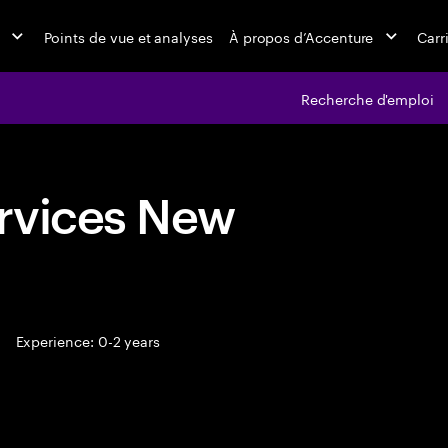
Points de vue et analyses
À propos d’Accenture
Carr
Recherche d'emploi
rvices New
Experience: 0-2 years