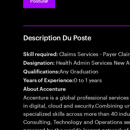
Postuler
Description Du Poste
Claims Services - Payer Cla
Skill required:
Health Admin Services New A
Designation:
Any Graduation
Qualifications:
0 to 1 years
Years of Experience:
About Accenture
Accenture is a global professional service
in digital, cloud and security.Combining
specialized skills across more than 40 indu
Consulting, Technology and Operations se
powered by the world’s largest network o