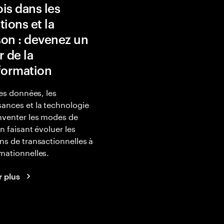
is dans les
tions et la
ison : devenez un
r de la
formation
les données, les
ances et la technologie
nventer les modes de
en faisant évoluer les
ns de transactionnelles à
mationnelles.
r plus