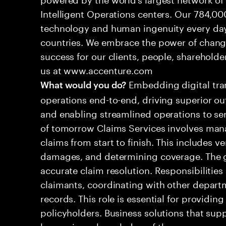
Intelligent Operations centers. Our 784,00
technology and human ingenuity every day,
countries. We embrace the power of chang
success for our clients, people, shareholde
us at www.accenture.com
Embedding digital tra
What would you do?
operations end-to-end, driving superior ou
and enabling streamlined operations to se
of tomorrow Claims Services involves man
claims from start to finish. This includes ve
damages, and determining coverage. The go
accurate claim resolution. Responsibiliti
claimants, coordinating with other depart
records. This role is essential for providin
policyholders. Business solutions that supp
leveraging a knowledge of the processes an