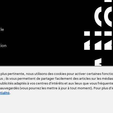
 le
tion
s pertinente, nous utilisons des cookies pour activer certaines fonctio
us ; ils vous permettent de partager facilement des articles sur les médias 
blicités adaptés à vos centres d’intérêts et aux lieux que vous fréquente
 sauvegardés (vous pourrez les mettre à jour à tout moment). Pour plus d’i
.
tialité