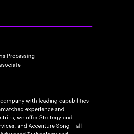
ims Processing
ssociate
s company with leading capabilities
 unmatched experience and
stries, we offer Strategy and
rvices, and Accenture Song— all
f Advanced Technology and