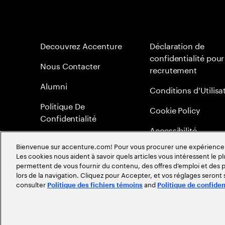
Decouvrez Accenture
Déclaration de
confidentialité pour
Nous Contacter
recrutement
Alumni
Conditions d'Utilisa
Politique De
Cookie Policy
Confidentialité
Accessibilité
Bienvenue sur accenture.com! Pour vous procurer une expérience plu
Plan du Site
Les cookies nous aident à savoir quels articles vous intéressent le pl
permettent de vous fournir du contenu, des offres d’emploi et des pu
Méritocratie
lors de la navigation. Cliquez pour Accepter, et vos réglages seront
consulter
and
Politique des fichiers témoins
Politique de confiden
©
2026
Accenture. Tout droits réservés.