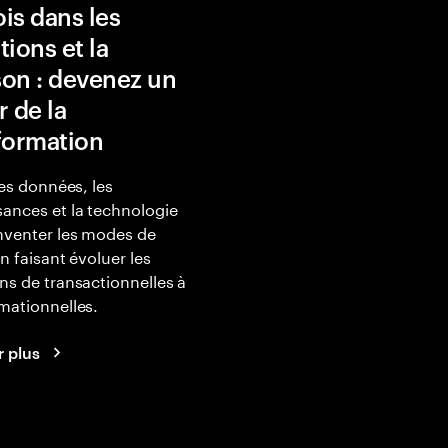
is dans les
tions et la
ison : devenez un
r de la
formation
les données, les
ances et la technologie
nventer les modes de
en faisant évoluer les
ns de transactionnelles à
mationnelles.
r plus