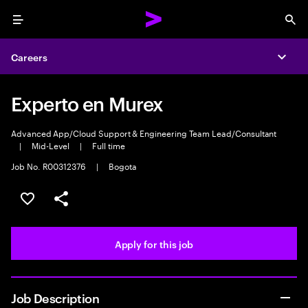
Menu
Sea
Careers
Expa
Experto en Murex
Advanced App/Cloud Support & Engineering Team Lead/Consultant
|
Mid-Level
|
Full time
Job No. R00312376
|
Bogota
Save this job
Share this job
Apply for this job
Job Description