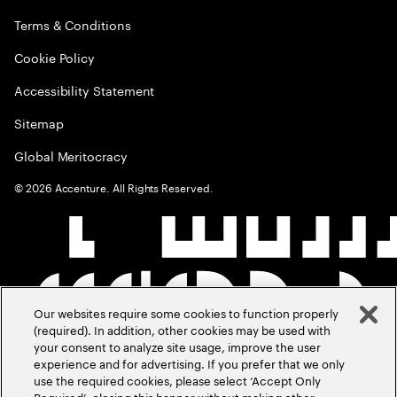
Terms & Conditions
Cookie Policy
Accessibility Statement
Sitemap
Global Meritocracy
©
2026
Accenture. All Rights Reserved.
Our websites require some cookies to function properly
(required). In addition, other cookies may be used with
your consent to analyze site usage, improve the user
experience and for advertising. If you prefer that we only
use the required cookies, please select ‘Accept Only
Required’, closing this banner without making other