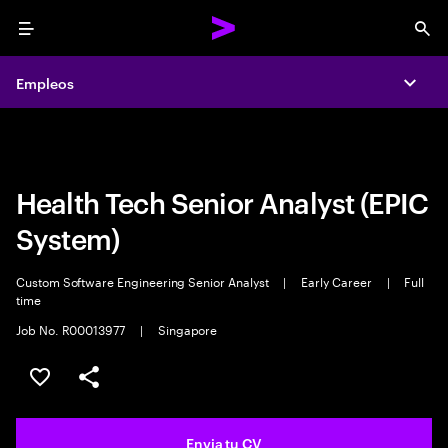
Menu
Sea
Empleos
Empleos
Expa
Expa
Health Tech Senior Analyst (EPIC
System)
Custom Software Engineering Senior Analyst
|
Early Career
|
Full
time
Job No. R00013977
|
Singapore
Guardar oferta
Compartir
Envia tu CV