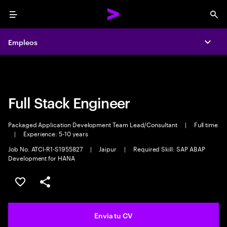
Menu
Sea
Empleos
Empleos
Expa
Expa
Full Stack Engineer
Packaged Application Development Team Lead/Consultant
|
Full time
|
Experience: 5-10 years
Job No. ATCI-R1-S1955827
|
Jaipur
|
Required Skill: SAP ABAP
Development for HANA
Guardar oferta
Compartir
Envia tu CV