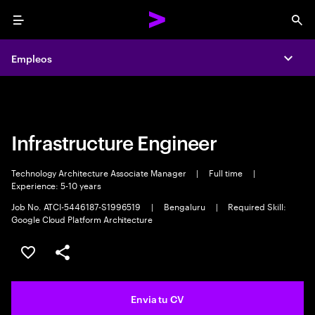
Menu
Sea
Empleos
Empleos
Expa
Expa
Infrastructure Engineer
Technology Architecture Associate Manager
|
Full time
|
Experience: 5-10 years
Job No. ATCI-5446187-S1996519
|
Bengaluru
|
Required Skill:
Google Cloud Platform Architecture
Guardar oferta
Compartir
Envia tu CV