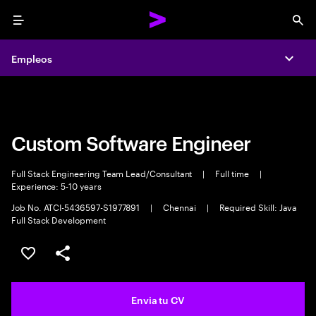
Menu
Sea
Empleos
Empleos
Expa
Expa
Custom Software Engineer
Full Stack Engineering Team Lead/Consultant
|
Full time
|
Experience: 5-10 years
Job No. ATCI-5436597-S1977891
|
Chennai
|
Required Skill: Java
Full Stack Development
Guardar oferta
Compartir
Envia tu CV