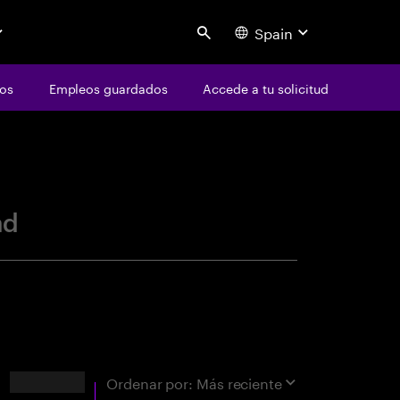
Spain
Search
os
Empleos guardados
Accede a tu solicitud
centure
ad
Resultados
Ordenar por:
Más reciente