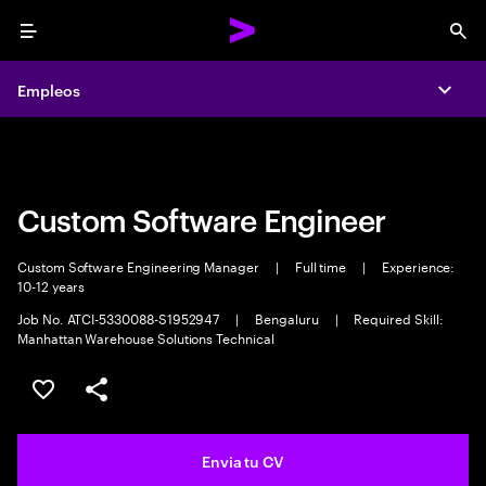
Menu
Sea
Empleos
Empleos
Expa
Expa
Custom Software Engineer
Custom Software Engineering Manager
|
Full time
|
Experience:
10-12 years
Job No. ATCI-5330088-S1952947
|
Bengaluru
|
Required Skill:
Manhattan Warehouse Solutions Technical
Guardar oferta
Compartir
Envia tu CV