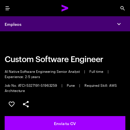
Menu
Sea
Empleos
Empleos
Expa
Expa
Custom Software Engineer
AI Native Software Engineering Senior Analyst
|
Full time
|
Experience: 2-5 years
Job No. ATCI-5327191-S1963259
|
Pune
|
Required Skill: AWS
Architecture
Guardar oferta
Compartir
Envia tu CV