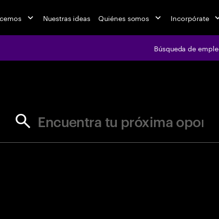
acemos
Nuestras ideas
Quiénes somos
Incorpórate
Búsqueda de emple
jobs at Ac
Encuentra tu próxima oportunid