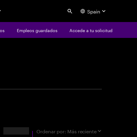
Spain
Search
os
Empleos guardados
Accede a tu solicitud
centure
ad
Resultados
Ordenar por:
Más reciente