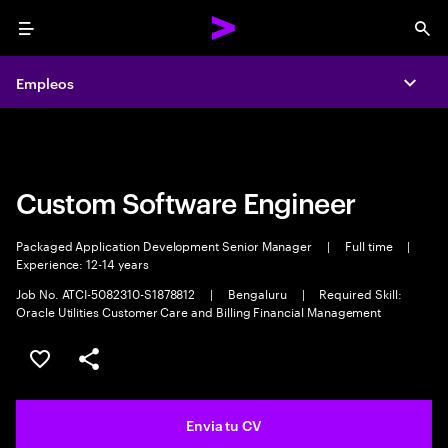
Menu
Sea
Empleos
Empleos
Expa
Expa
Custom Software Engineer
Packaged Application Development Senior Manager
|
Full time
|
Experience: 12-14 years
Job No. ATCI-5082310-S1878812
|
Bengaluru
|
Required Skill:
Oracle Utilities Customer Care and Billing Financial Management
Guardar oferta
Compartir
Envia tu CV