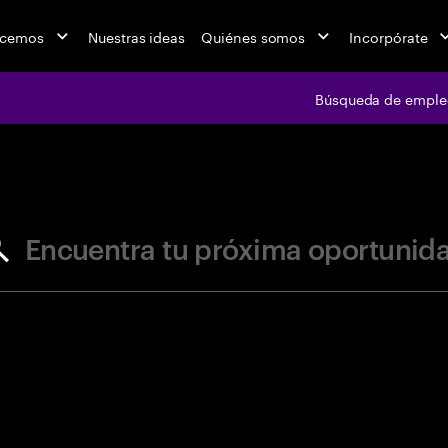
acemos
Nuestras ideas
Quiénes somos
Incorpórate
Búsqueda de emple
jobs at Ac
Encuentra tu próxima oportunid