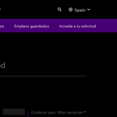
Spain
Search
os
Empleos guardados
Accede a tu solicitud
centure
ad
Resultados
Ordenar por:
Más reciente