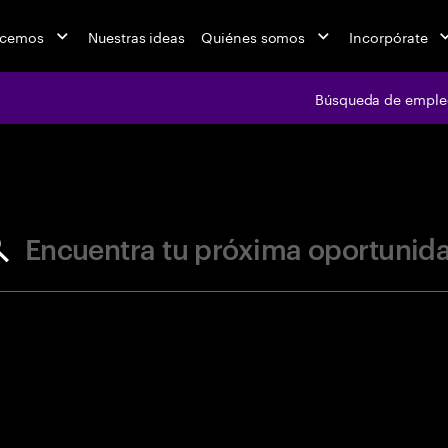
acemos
Nuestras ideas
Quiénes somos
Incorpórate
Búsqueda de emple
jobs at Ac
Encuentra tu próxima oportunid