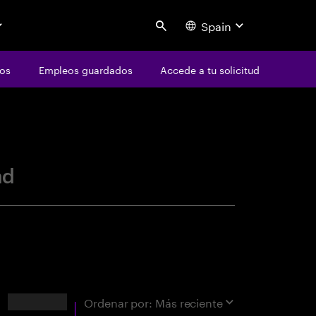
Spain
Search
os
Empleos guardados
Accede a tu solicitud
centure
ad
Resultados
Ordenar por:
Más reciente