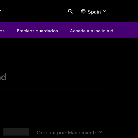
Spain
Search
os
Empleos guardados
Accede a tu solicitud
centure
ad
Resultados
Ordenar por:
Más reciente