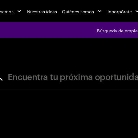
acemos
Nuestras ideas
Quiénes somos
Incorpórate
Búsqueda de emple
jobs at Ac
Encuentra tu próxima oportunid