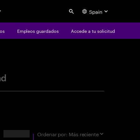
Spain
Search
os
Empleos guardados
Accede a tu solicitud
centure
ad
Resultados
Ordenar por:
Más reciente