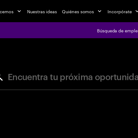
acemos
Nuestras ideas
Quiénes somos
Incorpórate
Búsqueda de emple
jobs at Ac
Encuentra tu próxima oportunid