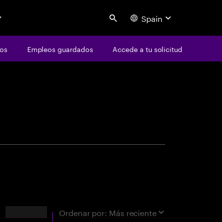
Spain
Search
os
Empleos guardados
Accede a tu solicitud
centure
ad
Resultados
Ordenar por:
Más reciente