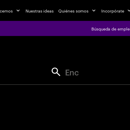
acemos
Nuestras ideas
Quiénes somos
Incorpórate
Búsqueda de emple
jobs at Ac
Encuentra tu próxima oportunid