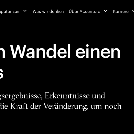
mpetenzen
Was wir denken
Über Accenture
Karriere
m Wandel einen
s
sergebnisse, Erkenntnisse und
 die Kraft der Veränderung, um noch