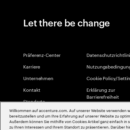
Let there be change
Präferenz-Center
Datenschutzrichtlin
Karriere
Nutzungsbedingun
Unternehmen
Cookie Policy/Setti
Kontakt
Erklärung zur
Barrierefreiheit
Standorte
Site Map
Willkommen auf accenture.com. Auf unserer Website verwenden wir
Impressum
bereitzustellen und um Ihre Erfahrung auf unserer Website zu optimi
Menschenrechte
Außerdem können Sie mithilfe von Cookies Artikel ganz einfach in 
zu Ihren Interessen und Ihrem Standort zu präsentieren. Darüber hi