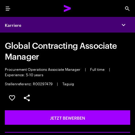
Menu
Sea
Karriere
Expa
Global Contracting Associate
Manager
Procurement Operations Associate Manager
|
Full time
|
Experience: 5-10 years
Stellenreferenz: R00297479
|
Taguig
JOB SPEICHERN
Teilen
JETZT BEWERBEN