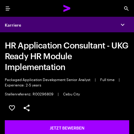
Menu
Sea
Karriere
Expa
HR Application Consultant - UKG
Ready HR Module
Implementation
Packaged Application Development Senior Analyst
|
Full time
|
Experience: 2-5 years
Stellenreferenz: R00296809
|
Cebu City
JOB SPEICHERN
Teilen
JETZT BEWERBEN