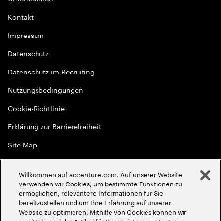
Kontakt
Impressum
Datenschutz
Datenschutz im Recruiting
Nutzungsbedingungen
Cookie-Richtlinie
Erklärung zur Barrierefreiheit
Site Map
Globale Meritokratie
Willkommen auf accenture.com. Auf unserer Website
©
2026
Accenture. Alle Rechte vorbehalten
verwenden wir Cookies, um bestimmte Funktionen zu
ermöglichen, relevantere Informationen für Sie
bereitzustellen und um Ihre Erfahrung auf unserer
Website zu optimieren. Mithilfe von Cookies können wir
ermitteln, welche Artikel für Sie am interessantesten