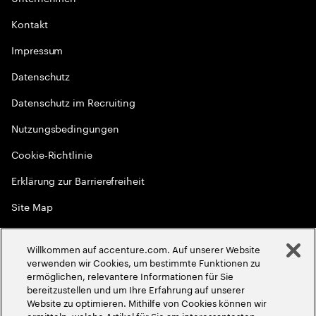
Kontakt
Impressum
Datenschutz
Datenschutz im Recruiting
Nutzungsbedingungen
Cookie-Richtlinie
Erklärung zur Barrierefreiheit
Site Map
Globale Meritokratie
Willkommen auf accenture.com. Auf unserer Website
©
2026
Accenture. Alle Rechte vorbehalten
verwenden wir Cookies, um bestimmte Funktionen zu
ermöglichen, relevantere Informationen für Sie
bereitzustellen und um Ihre Erfahrung auf unserer
Website zu optimieren. Mithilfe von Cookies können wir
ermitteln, welche Artikel für Sie am interessantesten