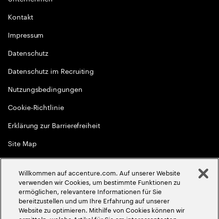
Kontakt
Impressum
Datenschutz
Datenschutz im Recruiting
Nutzungsbedingungen
Cookie-Richtlinie
Erklärung zur Barrierefreiheit
Site Map
Globale Meritokratie
Willkommen auf accenture.com. Auf unserer Website
©
2026
Accenture. Alle Rechte vorbehalten
verwenden wir Cookies, um bestimmte Funktionen zu
ermöglichen, relevantere Informationen für Sie
bereitzustellen und um Ihre Erfahrung auf unserer
Website zu optimieren. Mithilfe von Cookies können wir
ermitteln, welche Artikel für Sie am interessantesten