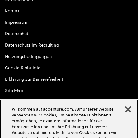
Kontakt
Impressum
Datenschutz
Datenschutz im Recruiting
Nutzungsbedingungen
Cookie-Richtlinie
Erklärung zur Barrierefreiheit
Site Map
Globale Meritokratie
Willkommen auf accenture.com. Auf unserer Website
©
2026
Accenture. Alle Rechte vorbehalten
verwenden wir Cookies, um bestimmte Funktionen zu
ermöglichen, relevantere Informationen für Sie
bereitzustellen und um Ihre Erfahrung auf unserer
Website zu optimieren. Mithilfe von Cookies können wir
ermitteln, welche Artikel für Sie am interessantesten