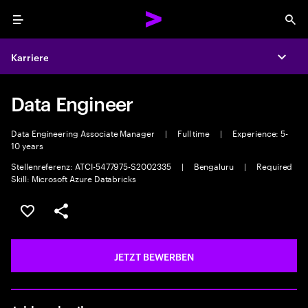
Menu
Sea
Karriere
Expa
Data Engineer
Data Engineering Associate Manager
|
Full time
|
Experience: 5-
10 years
Stellenreferenz: ATCI-5477975-S2002335
|
Bengaluru
|
Required
Skill: Microsoft Azure Databricks
JOB SPEICHERN
Teilen
JETZT BEWERBEN