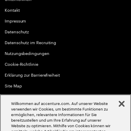
Kontakt
Impressum
Datenschutz
Datenschutz im Recruiting
Nutzungsbedingungen
Cookie-Richtlinie
Erklärung zur Barrierefreiheit
Site Map
Globale Meritokratie
Willkommen auf accenture.com. Auf unserer Website
©
2026
Accenture. Alle Rechte vorbehalten
verwenden wir Cookies, um bestimmte Funktionen zu
ermöglichen, relevantere Informationen für Sie
bereitzustellen und um Ihre Erfahrung auf unserer
Website zu optimieren. Mithilfe von Cookies können wir
ermitteln, welche Artikel für Sie am interessantesten