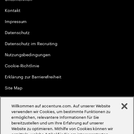
Kontakt
Impressum
Datenschutz
Datenschutz im Recruiting
Nutzungsbedingungen
Cookie-Richtlinie
Erklärung zur Barrierefreiheit
Site Map
Globale Meritokratie
Willkommen auf accenture.com. Auf unserer Website
©
2026
Accenture. Alle Rechte vorbehalten
verwenden wir Cookies, um bestimmte Funktionen zu
ermöglichen, relevantere Informationen für Sie
bereitzustellen und um Ihre Erfahrung auf unserer
Website zu optimieren. Mithilfe von Cookies können wir
ermitteln, welche Artikel für Sie am interessantesten